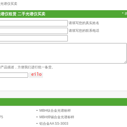
手光谱仪买卖
谱仪租赁 二手光谱仪买卖
*
请填写您的真实姓名
请填写您的联系电话
和产品描述，方便我们进行统一备货。
MBH钛合金光谱标样
75
MBH焊锡合金光谱标样
铝合金AA SS-3003