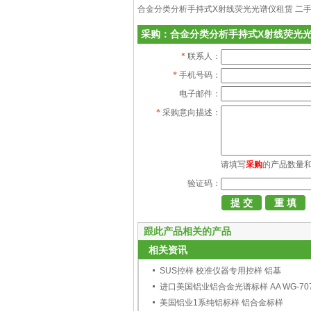
合金分类分析手持式X射线荧光光谱仪租赁 二
采购：合金分类分析手持式X射线荧光光
*
联系人：
*
手机号码：
电子邮件：
*
采购意向描述：
请填写
采购
的产品数量
验证码：
跟此产品相关的产品
相关资讯
SUS控样 校准仪器专用控样 铝基
进口美国铝业铝合金光谱标样 AA WG-70
美国铝业1系纯铝标样 铝合金标样