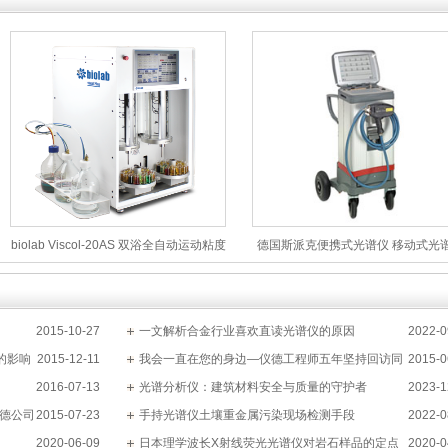
biolab Viscol-20AS 双浴全自动运动粘度
德国斯派克便携式光谱仪 移动式光
计
析仪 SPECTRO TEST
2015-10-27
一文解析合金行业喜欢直读光谱仪的原因
2022-0
的影响
2015-12-11
我会一直在您的身边—仪德工程师五年坚持回访同
2015-0
2016-07-13
一客户
光谱分析仪：建筑材料安全与质量的守护者
2023-1
仪德公司
2015-07-23
手持光谱仪土壤重金属污染现场检测手段
2022-0
2020-06-09
日本理学波长X射线荧光光谱仪对岩石样品的定点
2020-0