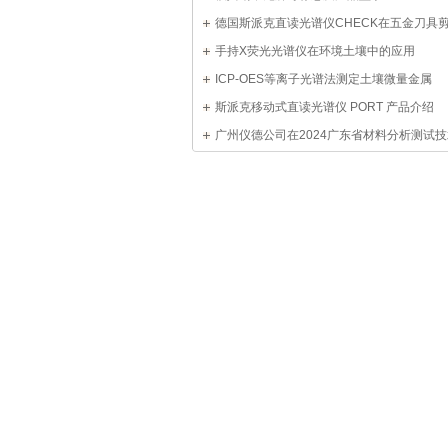
德国斯派克直读光谱仪CHECK在五金刀具
造中的应用成功案例
手持X荧光光谱仪在环境土壤中的应用
ICP-OES等离子光谱法测定土壤微量金属
斯派克移动式直读光谱仪 PORT 产品介绍
广州仪德公司在2024广东省材料分析测试
上大放异彩