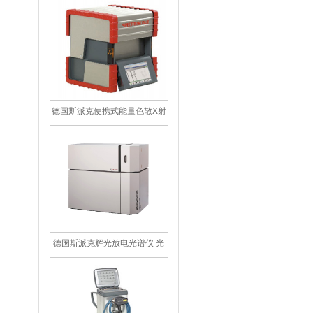
德国斯派克便携式能量色散X射
线荧光分析仪 SPECTRO
SCOUT
德国斯派克辉光放电光谱仪 光
谱分析仪 型号：
GDA750/GDA550