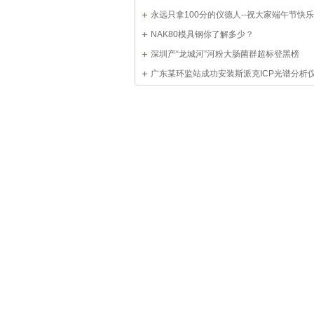
Inc.标准样品
永远只拿100分的仪德人--祝大家端午节快
NAK80模具钢你了解多少？
深圳产“龙城河”河粉大肠菌群超标登黑榜
广东某环监站成功安装斯派克ICP光谱分析