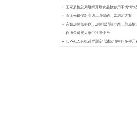
国家质检总局组织开展食品接触用不锈钢制
打假“质检利剑”行动及企业所需的分析仪器
直读光谱仪对高速工具钢的元素测定方案
实验加热板参数，加热板消解方案，加热板
项
仪德公司祝大家中秋节快乐
ICP-AES有机进样测定汽油柴油中的多种元