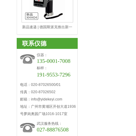
新品速递 | 德国斯派克推出新一
代 SPECTRO xSORT 手持式荧
光（ED-XRF）光谱仪
联系仪德
仪器：
135-0001-7008
标样：
191-9553-7296
电话：020-87026500/01
传真：020-87026502
邮箱：info@yidekeyi.com
地址：广州市黄埔区开创大道1936
号萝岗奥园广场1016-1017室
武汉服务热线：
027-88876508