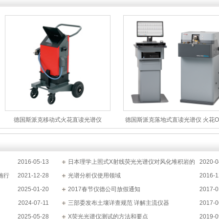
德国斯派克移动式火花直读光谱仪
德国斯派克落地式直读光谱仪 火花O
SPECTRO PORT
金属分析仪 SPECTROMAXx
2016-05-13
日本理学上照式X射线荧光光谱仪对风化堆积岩的
2020-0
施行
2021-12-28
分析方法
光谱分析仪使用领域
2016-1
2025-01-20
2017春节仪德公司放假通知
2017-0
2024-07-11
三部委发布土壤详查规范 详解主流仪器
2017-0
2025-05-28
X荧光光谱仪测试的方法和要点
2019-0