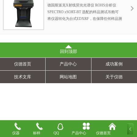
RoHS分析仪 SPECTRO xSORT
德国斯派克X射线荧光光谱仪 ROHS分析仪
SPECTRO xSORT-BT 选配的样品测试吊舱可
将仪器转化为台式EDXRF，在保障任何样品测
试辐射安全的同时，极大的提升设备对极微小
样品测试能力并取得更低的检测下限
回到顶部
仪德首页
产品中心
成功案例
技术文库
网站地图
关于仪德
仪器
标样
QQ
产品中心
仪德首页