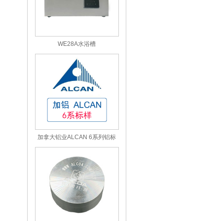
WE28A水浴槽
加拿大铝业ALCAN 6系列铝标
样