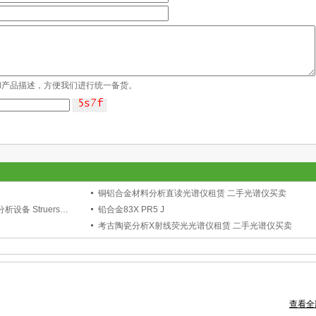
和产品描述，方便我们进行统一备货。
铜铝合金材料分析直读光谱仪租赁 二手光谱仪买卖
STRUCTUREEXPERT 金相分析仪 金相分析设备 Struers司特尔
铅合金83X PR5 J
考古陶瓷分析X射线荧光光谱仪租赁 二手光谱仪买卖
查看全