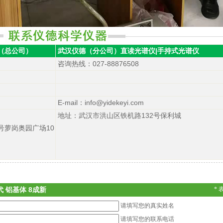
（总公司）
武汉仪德（分公司）
直读光谱仪
|
手持式光谱仪
咨询热线
：027-88876508
E-mail：info@yidekeyi.com
地址：武汉市洪山区铁机路132号保利城
号萝岗奥园广场10
 铝基体 8成新
*
请填写您的真实姓名
请填写您的联系电话