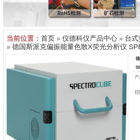
当前位置：
首页
»
仪德科仪产品中心
»
台式
»
德国斯派克偏振能量色散X荧光分析仪 SPECT
德
S
产
订