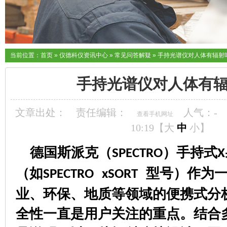
当前位置：
首页
»
仪德科仪资讯中心
»
常见问答解疑
»
手持光谱仪对人体有辐射
手持光谱仪对人体有
文章出处：
责任编辑：
人气：
-
查看手机网址
10:19【
大
中
小
】
德国斯派克（
）手持式
SPECTRO
X
（如
型号）作为
SPECTRO xSORT
业、环保、地质等领域的便携式分
全性一直是用户关注的重点。结合