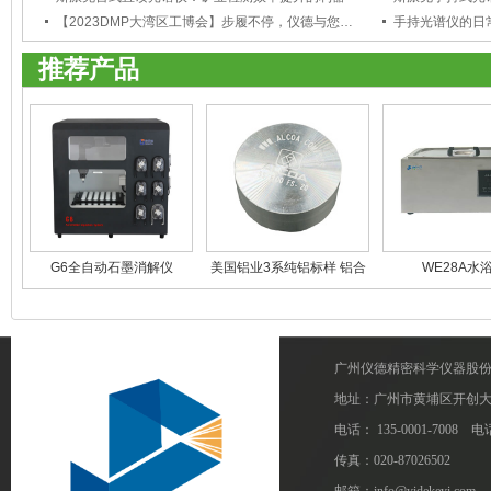
【2023DMP大湾区工博会】步履不停，仪德与您携手共进！
手持光谱仪的日
推荐产品
G6全自动石墨消解仪
美国铝业3系纯铝标样 铝合
WE28A水
金标样
广州仪德精密科学仪器股
地址：广州市黄埔区开创大道1
电话： 135-0001-7008 电话
传真：020-87026502