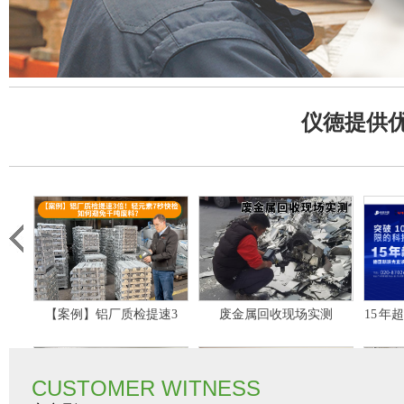
仪徳提供
【案例】铝厂质检提速3
废金属回收现场实测
15 
倍！轻元素7秒快检如何避
光谱仪
免千吨废料？
使
CUSTOMER WITNESS