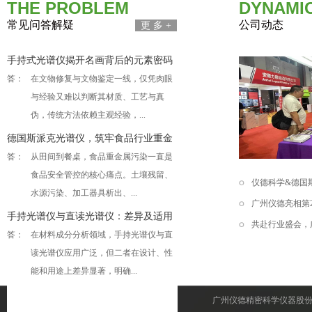
THE PROBLEM
DYNAMI
常见问答解疑
公司动态
更 多 +
手持式光谱仪揭开名画背后的元素密码
答：
在文物修复与文物鉴定一线，仅凭肉眼
与经验又难以判断其材质、工艺与真
伪，传统方法依赖主观经验，...
德国斯派克光谱仪，筑牢食品行业重金
属检测屏障
答：
从田间到餐桌，食品重金属污染一直是
食品安全管控的核心痛点。土壤残留、
仪德科学&德国斯
水源污染、加工器具析出、...
广州仪德亮相第
手持光谱仪与直读光谱仪：差异及适用
共赴行业盛会，
范围
答：
在材料成分分析领域，手持光谱仪与直
读光谱仪应用广泛，但二者在设计、性
能和用途上差异显著，明确...
什么时候使用XRF？什么时候必须用实
广州仪德精密科学仪器股