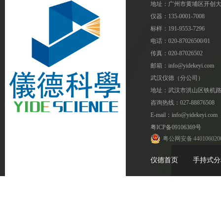
验室分析？
答：
在金属材料检测领域，X射线荧光光谱
地址：广州市黄埔区开创大道1
仪（XRF）与实验室直读光谱仪
仪器：135-0001-7008
（OES）是两种核心技术。作...
标样：191-9553-7296
电话：020-87026500/01
压铸行业如何利用xSORT做材料成分快
传真：020-87026502
速筛查？
答：
在压铸生产过程中，材料成分的精准控
邮箱：info@yidekeyi.com
制是决定产品质量的关键环节。从原材
武汉仪德（分公司）
料入库到成品出厂，每个阶...
地址：武汉市洪山区铁机路
手持光谱仪如何帮助工厂减少混料风
咨询热线：027-88876508
险？
答：
在制造业转型升级的今天，材料混料问
E-mail：info@yidekeyi.com
题依然是困扰产品质量与生产安全的重
粤ICP备09106369号
大隐患。一次错误的材料使...
粤公网安备 440106020
仪德首页
手持式分