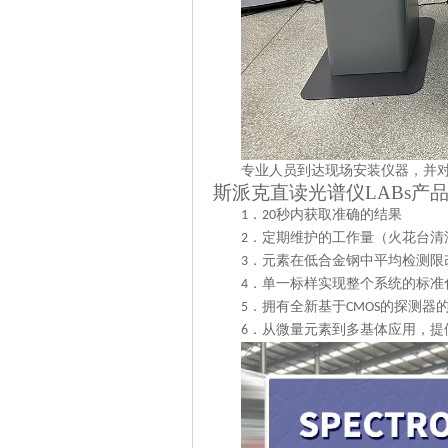
专业人员到达现场安装仪器，并
斯派克直读光谱仪
LABs产
秒内获取准确的结果
1．
20
定期维护的工作量（火花台清
2．
元素在低合金钢中平均检测限
3．
单一标样实现整个系统的标准
4．
拥有全新基于
的探测器
5．
CMOS
从微量元素到多基体应用，提
6．