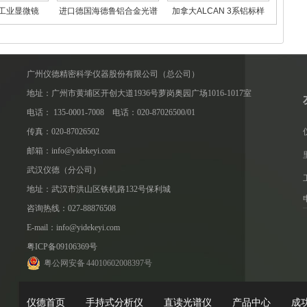
工业显微镜
进口德国海德鲁铝合金光谱
加拿大ALCAN 3系铝标样
 DMi8
标样V 1408
广州仪德精密科学仪器股份有限公司（总公司）
地址：广州市黄埔区开创大道1936号萝岗奥园广场1016-1017室
电话： 135-0001-7008 电话：020-87026500/01
传真：020-87026502
邮箱：info@yidekeyi.com
武汉仪德（分公司）
地址：武汉市洪山区铁机路132号保利城
咨询热线：027-88876508
E-mail：info@yidekeyi.com
粤ICP备09106369号
粤公网安备 44010602008397号
仪德首页
手持式分析仪
直读光谱仪
产品中心
成