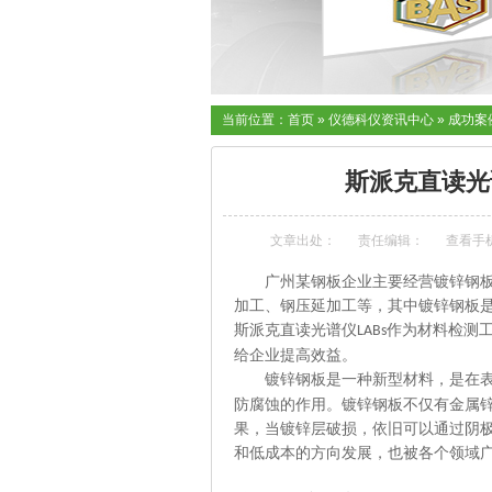
当前位置：
首页
»
仪德科仪资讯中心
»
成功案
斯派克直读光
文章出处：
责任编辑：
查看手
广州某钢板企业主要经营镀锌钢
加工、钢压延加工等，其中镀锌钢板
斯派克直读光谱仪
作为材料
检测
LABs
给企业提高效益。
镀锌钢板是一种新型
材料
，是在
防腐蚀的作用。镀锌钢板
不仅有
金属
果，当镀锌层破损，依旧可以通过阴
和低成本的方向发展，也被各个领域