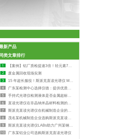
最新产品
同类文章排行
【案例】铝厂质检提速3倍！轻元素7秒快检如何避免千吨废料？
废金属回收现场实测
15 年超长服役！斯派克直读光谱仪 MAXx，突破 10 年使用年限的科技奇迹
广东某检测中心选择仪德：提供优质仪器与专业售后服务
手持式光谱仪检测液体是否金属超标【成功案例】
直读光谱仪在非晶纳米晶材料检测的应用案例
斯派克直读光谱仪在机械制造企业的应用
茂名某机械制造企业选购斯派克直读光谱仪LABs
斯派克直读光谱仪LABs助力广州某钢板公司
广东某铝业公司选购斯派克直读光谱仪