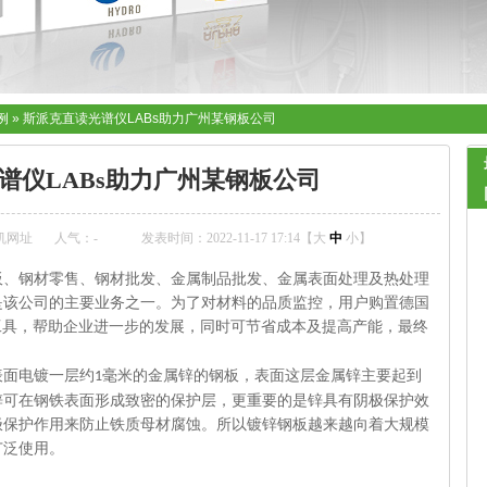
例
»
斯派克直读光谱仪LABs助力广州某钢板公司
谱仪LABs助力广州某钢板公司
机网址
人气：
-
发表时间：2022-11-17 17:14【
大
中
小
】
板、钢材零售、钢材批发、金属制品批发、金属表面处理及热处理
是该公司的主要业务之一。为
了
对
材料的品质监控，用户购置德国
工具，帮助企业进一步的发展，同时可节省成本及提高产能，最终
表面电镀一层约
毫米的金属锌的钢板，
表面这层金属锌
主要起到
1
锌
可在钢铁表面形成致密的保护层，更重要的是锌具有阴极保护效
极保护作用来防止铁质母材腐蚀。所以
镀锌钢板
越来越向着大规模
广泛使用。