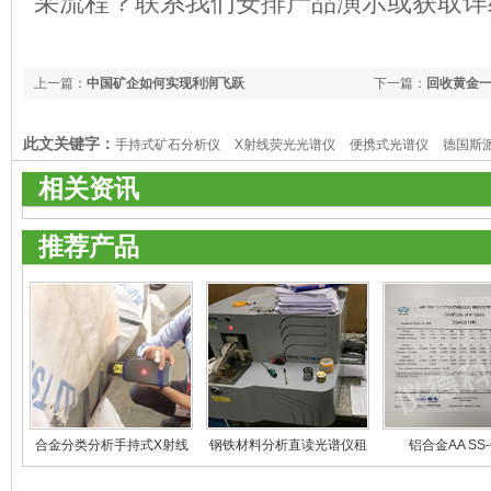
采流程？联系我们安排产品演示或获取详
上一篇：
中国矿企如何实现利润飞跃
下一篇：
回收黄金
保留样品的完整性
此文关键字：
手持式矿石分析仪
X射线荧光光谱仪
便携式光谱仪
德国斯
相关资讯
推荐产品
合金分类分析手持式X射线
钢铁材料分析直读光谱仪租
铝合金AA SS-
荧光光谱仪租赁 二手光谱仪
赁 二手光谱仪买卖
买卖