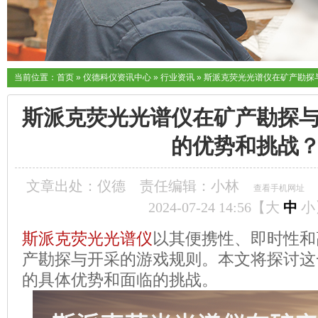
当前位置：
首页
»
仪德科仪资讯中心
»
行业资讯
»
斯派克荧光光谱仪在矿产勘探
斯派克荧光光谱仪在矿产勘探
的优势和挑战
文章出处：仪德
责任编辑：小林
查看手机网址
2024-07-24 14:56【
大
中
小
斯派克荧光光谱仪
以其便携性、即时性和
产勘探与开采的游戏规则。本文将探讨这
的具体优势和面临的挑战。