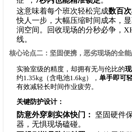
症”，
7秒内也能精准锁定
。
这意味着每个班次轻松完成
数百次
快人一步，大幅压缩时间成本，显
润空间。回收现场的分秒必争，XH
线。
核心论点二：坚固便携，恶劣现场的全能
实验室级的精度，却拥有无与伦比的
现
约1.35kg（含电池1.6kg），
单手即可
有效减轻长时间作业疲劳。
关键防护设计：
防意外穿刺实体快门：
坚固硬件
器，无惧现场磕碰。