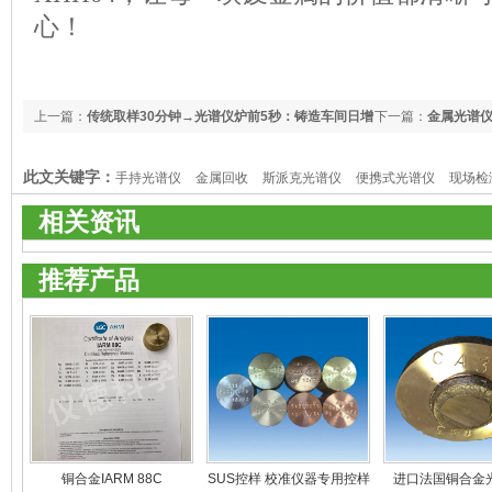
心！
上一篇：
传统取样30分钟→光谱仪炉前5秒：铸造车间日增
下一篇：
金属光谱
产2炉实录
此文关键字：
手持光谱仪
金属回收
斯派克光谱仪
便携式光谱仪
现场检
相关资讯
推荐产品
铜合金IARM 88C
SUS控样 校准仪器专用控样
进口法国铜合金