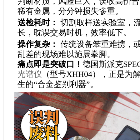
判断材质，风险巨大，误收高价合
稀有金属，分分钟损失惨重。
送检耗时：
切割取样送实验室，
长，耽误交易时机，效率低下。
操作复杂：
传统设备笨重难携，
乱差的现场难以施展拳脚。
痛点即是突破口！
德国斯派克SPECT
光谱仪
（型号XHH04），正是为
生的“合金鉴别利器”。