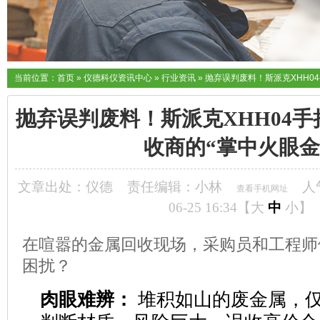
当前位置：
首页
»
仪德科仪资讯中心
»
行业资讯
»
抛弃误判废料！斯派克XHH0
抛弃误判废料！斯派克XHH04
收商的“掌中火眼金
文章出处：仪德
责任编辑：小林
人
查看手机网址
06-25 16:34【
大
中
小
】
在喧嚣的金属回收现场，采购员和工程师
困扰？
肉眼难辨：
堆积如山的废金属，